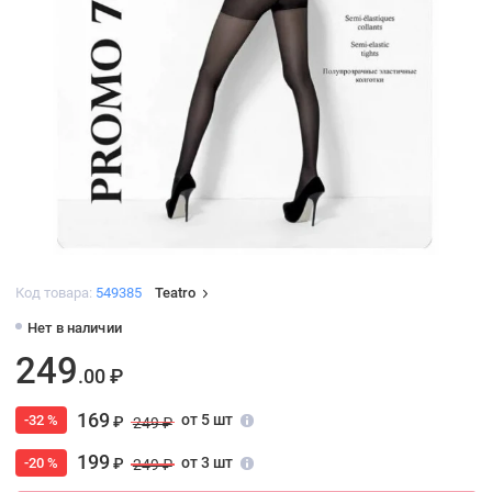
Код товара:
549385
Teatro
Нет в наличии
249
.00 ₽
169
от 5 шт
-32 %
₽
249 ₽
199
от 3 шт
-20 %
₽
249 ₽