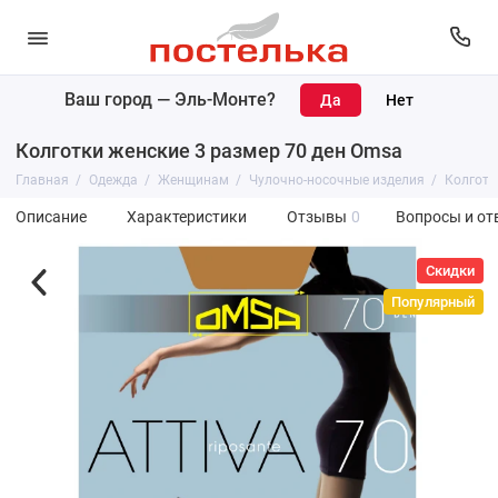
Ваш город —
Эль-Монте
?
Колготки женские 3 размер 70 ден Omsa
Главная
Одежда
Женщинам
Чулочно-носочные изделия
Колготк
Описание
Характеристики
Отзывы
0
Вопросы и от
Скидки
Популярный