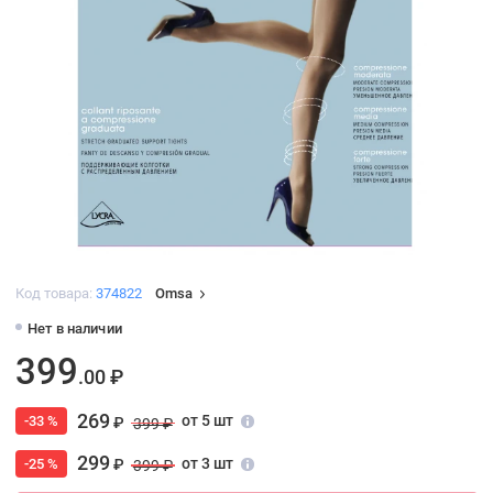
Код товара:
374822
Omsa
Нет в наличии
399
.00 ₽
269
от 5 шт
-33 %
₽
399 ₽
299
от 3 шт
-25 %
₽
399 ₽