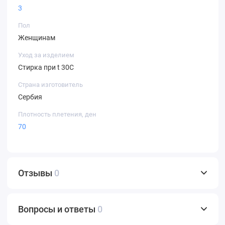
3
Пол
Женщинам
Уход за изделием
Стирка при t 30С
Страна изготовитель
Сербия
Плотность плетения, ден
70
Отзывы
0
Вопросы и ответы
0