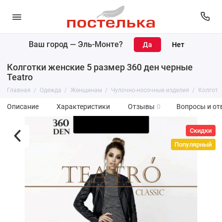
Ваш город —
Эль-Монте
?
Колготки женские 5 размер 360 ден черные
Teatro
Главная
Одежда
Женщинам
Чулочно-носочные изделия
Колготк
Описание
Характеристики
Отзывы
0
Вопросы и от
Скидки
Популярный