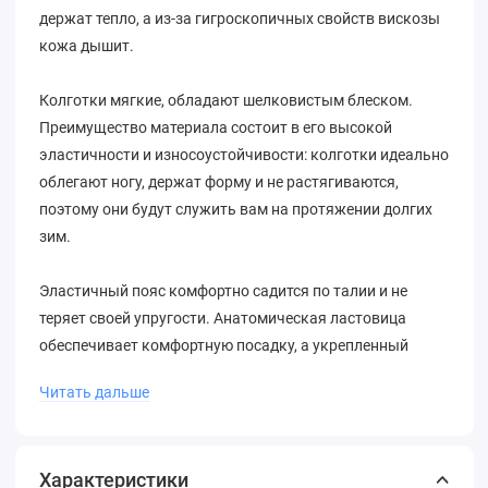
держат тепло, а из-за гигроскопичных свойств вискозы
кожа дышит.
Колготки мягкие, обладают шелковистым блеском.
Преимущество материала состоит в его высокой
эластичности и износоустойчивости: колготки идеально
облегают ногу, держат форму и не растягиваются,
поэтому они будут служить вам на протяжении долгих
зим.
Эластичный пояс комфортно садится по талии и не
теряет своей упругости. Анатомическая ластовица
обеспечивает комфортную посадку, а укрепленный
мысок и плоские невидимые швы делают их
Читать дальше
безупречными.
Состав: 60% вискоза, 30% полиамид, 10% эластан.
Характеристики