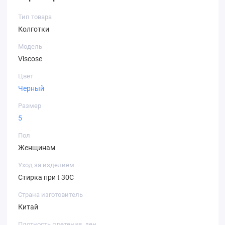
Тип товара
Колготки
Модель
Viscose
Цвет
Черный
Размер
5
Пол
Женщинам
Уход за изделием
Стирка при t 30С
Страна изготовитель
Китай
Плотность плетения, ден