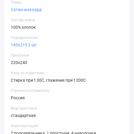
Ткань
Сатин-жаккард
Состав ткани
100% хлопок
Пододеяльник
145х215 2 шт
Простыня
220х240
Уход за изделием
Стирка при t 30С, глажение при t 200С
Страна изготовитель
Россия
Вид простыни
стандартная
Комплектация
2 пододеяльника, 1 простыня, 4 наволочки