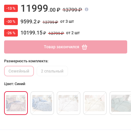
11999
-13 %
.00 ₽
13799 ₽
9599.2
от 3 шт
-30 %
₽
13799 ₽
10199.15
от 2 шт
-26 %
₽
13799 ₽
Товар закончился
Размерность комплекта:
Семейный
2 спальный
Цвет: Синий