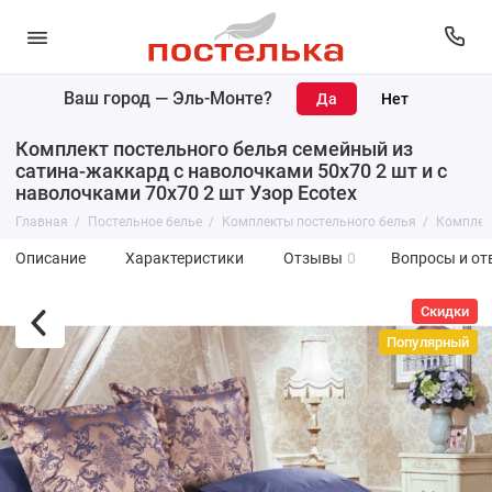
Ваш город —
Эль-Монте
?
Комплект постельного белья семейный из
сатина-жаккард с наволочками 50х70 2 шт и с
наволочками 70х70 2 шт Узор Ecotex
Главная
Постельное белье
Комплекты постельного белья
Комплект
Описание
Характеристики
Отзывы
0
Вопросы и от
Скидки
Популярный