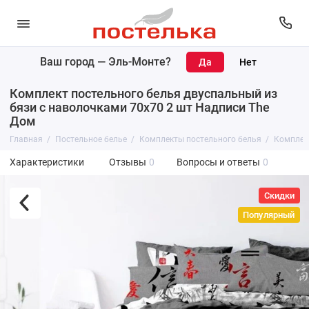
Ваш город —
Эль-Монте
?
Комплект постельного белья двуспальный из
бязи с наволочками 70х70 2 шт Надписи The
Дом
Главная
Постельное белье
Комплекты постельного белья
Комплект
Характеристики
Отзывы
0
Вопросы и ответы
0
Скидки
Популярный