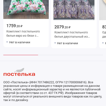
1759
2079
8
.20 ₽
.20 ₽
Комплект постельного
Комплект постельного
Одея
белья евро из бязи с
белья двуспальный из
дв
наволочками 70х70 2 шт
сатина с наволочками
поли
Нет в наличии
Нет в наличии
Цветы Василиса
50х70 2 шт Узор The Дом
ООО «Постелька» (ИНН 7017486222, ОГРН 1217000006816). Все
указанные цены и информация о товаре размещенная на данном
сайте, носят информационный характер и не являются публичной
офертой (в соответствии со ст. 437 ГК РФ). Изображения товаров
могут отличаться от реального внешнего вида товаров как по цвету,
так и по дизайну.