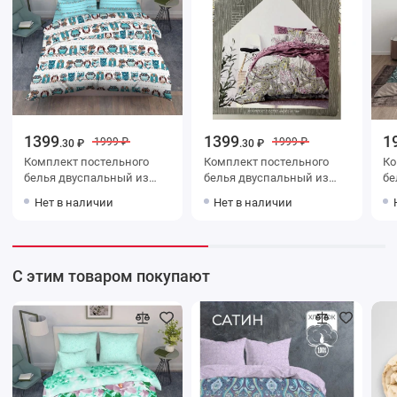
1399
1399
1
1999 ₽
1999 ₽
.30 ₽
.30 ₽
Комплект постельного
Комплект постельного
Ко
белья двуспальный из
белья двуспальный из
белья дв
бязи с наволочками 70х70
бязи с наволочками 70х70
бязи с навол
Нет в наличии
Нет в наличии
2 шт Птицы Василиса
2 шт Рисунок The Дом
2 
С этим товаром покупают