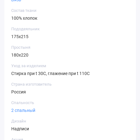
Состав ткани
100% хлопок
Пододеяльник
175х215
Простыня
180х220
Уход за изделием
Стирка при t 30С, глажение при t 110С
Страна изготовитель
Россия
Спальность
2 спальный
Дизайн
Надписи
Акция