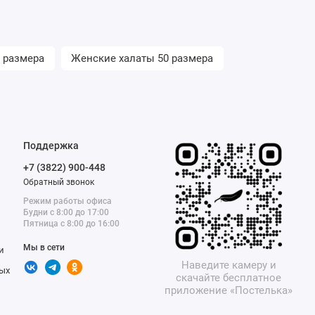
 размера
Женские халаты 50 размера
Поддержка
+7 (3822) 900-448
Обратный звонок
Режим работы офиса
Будни с 8:00 до 17:00
Пятница с 8:00 до 16:00
Мы в сети
и
Наведите камеру и
ых
скачайте бесплатное
приложение «Постелька»