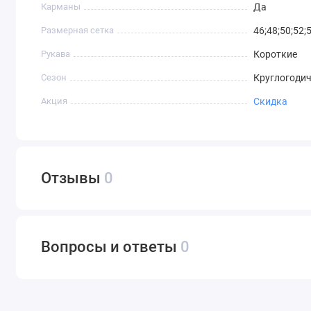
Карманы
Да
Размерная сетка
46;48;50;52;
Рукава
Короткие
Сезон
Круглогоди
Акция
Скидка
Отзывы
0
Вопросы и ответы
0