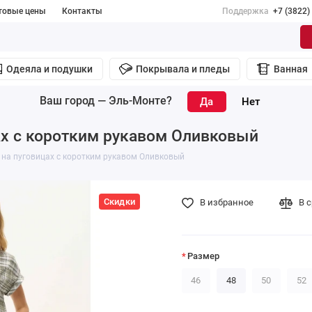
товые цены
Контакты
Поддержка
+7 (3822)
Одеяла и подушки
Покрывала и пледы
Ванная
Ваш город —
Эль-Монте
?
ах с коротким рукавом Оливковый
 на пуговицах с коротким рукавом Оливковый
Скидки
В избранное
В 
Размер
46
48
50
52