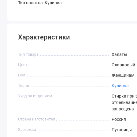
Тип полотна: Кулирка
Характеристики
Тип товара
Халаты
Цвет
Оливковый
Пол
Женщинам
Ткань
Кулирка
Уход за изделием
Стирка при t
отбеливание
запрещена
Страна изготовитель
Россия
Застежка
Пуговицы