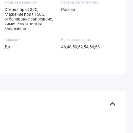
Уход за изделием
Страна изготовитель
Стирка при t 30С,
Россия
глажение при t 150С,
отбеливание запрещено,
химическая чистка
запрещена
Карманы
Размерная сетка
Да
46;48;50;52;54;56;58