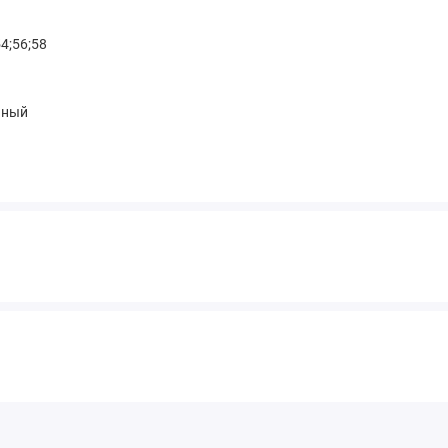
54;56;58
чный