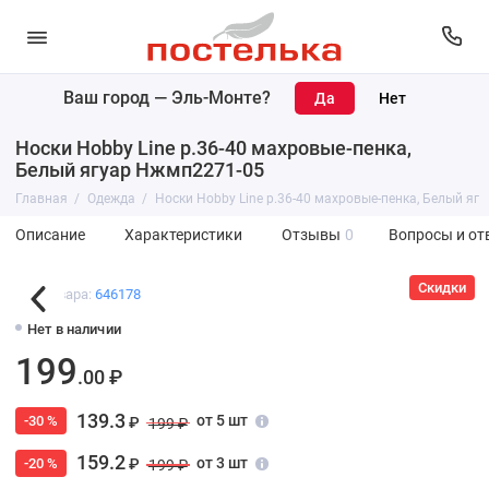
Ваш город —
Эль-Монте
?
Носки Hobby Line р.36-40 махровые-пенка,
Белый ягуар Нжмп2271-05
Главная
Одежда
Носки Hobby Line р.36-40 махровые-пенка, Белый яг
Описание
Характеристики
Отзывы
0
Вопросы и от
Скидки
Код товара:
646178
Нет в наличии
199
.00 ₽
139.3
от 5 шт
-30 %
₽
199 ₽
159.2
от 3 шт
-20 %
₽
199 ₽