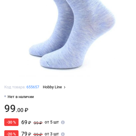
Код товара:
655657
Hobby Line
Нет в наличии
99
.00 ₽
69
от 5 шт
-30 %
₽
99 ₽
79
от 3 шт
-20 %
₽
99 ₽