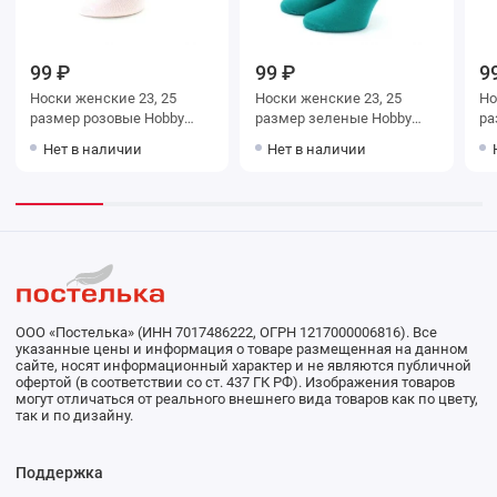
99 ₽
99 ₽
9
Носки женские 23, 25
Носки женские 23, 25
Носки ж
размер розовые Hobby
размер зеленые Hobby
размер 
Line
Line
Li
Нет в наличии
Нет в наличии
ООО «Постелька» (ИНН 7017486222, ОГРН 1217000006816). Все
указанные цены и информация о товаре размещенная на данном
сайте, носят информационный характер и не являются публичной
офертой (в соответствии со ст. 437 ГК РФ). Изображения товаров
могут отличаться от реального внешнего вида товаров как по цвету,
так и по дизайну.
Поддержка