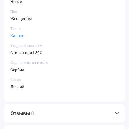
Носки
Пол
Женщинам
Ткань
Капрон
Уход за изделием
Стирка при t 30С
Страна изготовитель
Сербия
Сезон
Летний
Отзывы
0