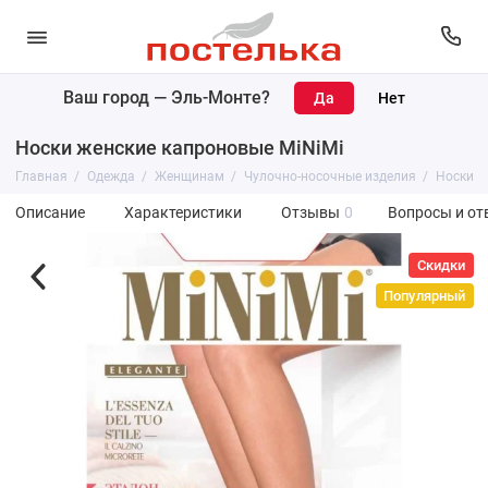
Ваш город —
Эль-Монте
?
Носки женские капроновые MiNiMi
Главная
Одежда
Женщинам
Чулочно-носочные изделия
Носки
Описание
Характеристики
Отзывы
0
Вопросы и от
Скидки
Популярный