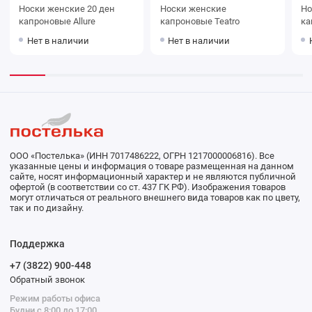
Носки женские 20 ден
Носки женские
Носки
капроновые Allure
капроновые Teatro
Нет в наличии
Нет в наличии
ООО «Постелька» (ИНН 7017486222, ОГРН 1217000006816). Все
указанные цены и информация о товаре размещенная на данном
сайте, носят информационный характер и не являются публичной
офертой (в соответствии со ст. 437 ГК РФ). Изображения товаров
могут отличаться от реального внешнего вида товаров как по цвету,
так и по дизайну.
Поддержка
+7 (3822) 900-448
Обратный звонок
Режим работы офиса
Будни с 8:00 до 17:00