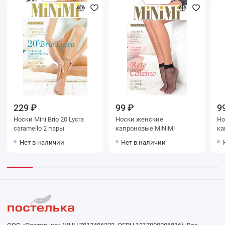
229 ₽
99 ₽
9
Носки Mini Brio 20 Lycra
Носки женские
Носки ж
caramello 2 пары
капроновые MiNiMi
Нет в наличии
Нет в наличии