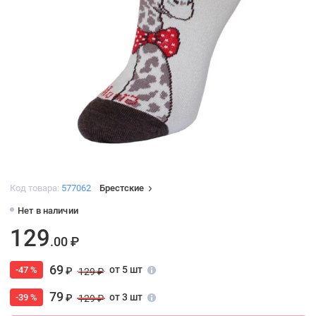
Код товара:
577062
Брестские
Нет в наличии
129
.00 ₽
69
от 5 шт
-47 %
₽
129 ₽
79
от 3 шт
-39 %
₽
129 ₽