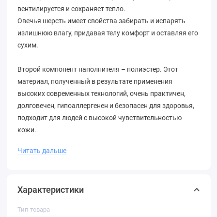
вентилируется и сохраняет тепло.
Овечья шерсть имеет свойства забирать и испарять
излишнюю влагу, придавая телу комфорт и оставляя его
сухим.
Второй компонент наполнителя – полиэстер. Этот
материал, полученный в результате применения
высоких современных технологий, очень практичен,
долговечен, гипоаллергенен и безопасен для здоровья,
подходит для людей с высокой чувствительностью
кожи.
Читать дальше
Одеяло поддерживает оптимальные климатические
условия летом и зимой, обладая при этом невероятно
лёгким весом.
Характеристики
Стеганый узор не только украшает одеяло, но также
служит для равномерного распределения наполнителя,
Тип товара
не позволяя ему сбиваться в комки.