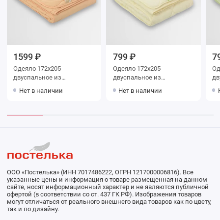
1599 ₽
799 ₽
7
Одеяло 172х205
Одеяло 172х205
Одея
двуспальное из
двуспальное из
дв
микрофибры 300 г/м2
микрофибры 150 г/м2
поли
Нет в наличии
Нет в наличии
шерсть верблюжья
бамбук Столица текстиля
Столица текстиля
ООО «Постелька» (ИНН 7017486222, ОГРН 1217000006816). Все
указанные цены и информация о товаре размещенная на данном
сайте, носят информационный характер и не являются публичной
офертой (в соответствии со ст. 437 ГК РФ). Изображения товаров
могут отличаться от реального внешнего вида товаров как по цвету,
так и по дизайну.