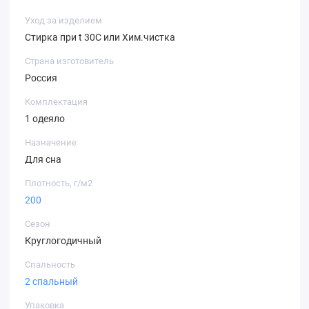
Одеяло подходит для всесезонного использования,
Уход за изделием
имеет безопасный состав и длительный срок службы.
Стирка при t 30C или Хим.чистка
Оно создаёт комфортный микроклимат во время сна,
Страна изготовитель
успокаивает, снимает усталость и помогает
Россия
восстановить силы после тяжёлого дня.
Комплектация
1 одеяло
Назначение
Для сна
Плотность, г/м2
200
Сезон
Круглогодичный
Спальность
2 спальный
Упаковка