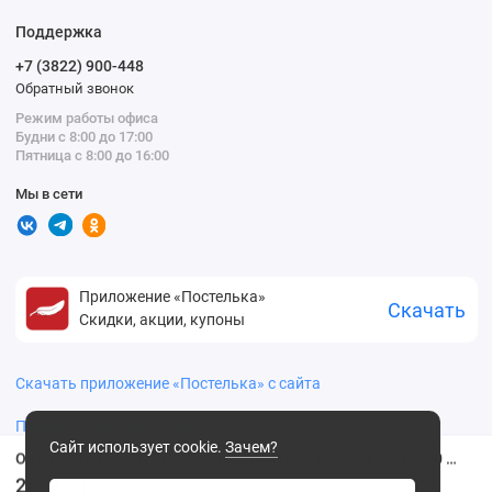
Поддержка
+7 (3822) 900-448
Обратный звонок
Режим работы офиса
Будни с 8:00 до 17:00
Пятница с 8:00 до 16:00
Мы в сети
Приложение «Постелька»
Скачать
Скидки, акции, купоны
Скачать приложение «Постелька» с сайта
Политика конфиденциальности
Сайт использует cookie.
Зачем?
Одеяло для сна 172х205 двуспальное из микрофибры 200 г/м2 шерсть овечья, силиконизированное волокно KARIGUZ
2599
.00 ₽