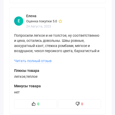
Елена
Е
Оценка покупки 5.0
24 Августа, 2023
Попросили легкое и не толстое, ну соответственно
и цена, остались довольны. Швы ровные,
аккуратный кант, стежка ромбами, мягкое и
воздушное, чехол персикого цвета, бархатистый и
приятный. Одеяло теплое и комфортное, еще и
Читать полный отзыв
скидка действовала на момент покупки 20%.
Рекомендую.
Плюсы товара
легкое,теплое
Минусы товара
нет
0
0