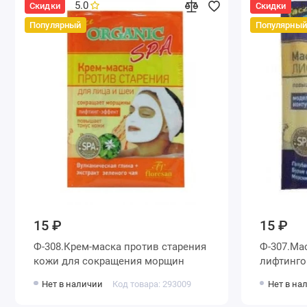
5.0
5
Скидки
Скидки
Популярный
Популярный
15 ₽
15 ₽
Ф-308.Крем-маска против старения
Ф-307.Ма
кожи для сокращения морщин
лифтинго
глины
Нет в наличии
Код товара: 293009
Нет в на