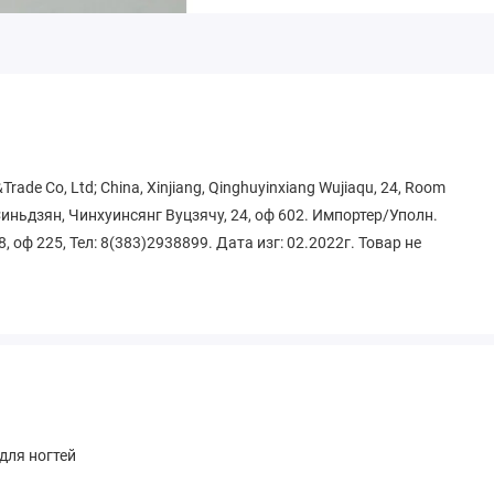
ade Co, Ltd; China, Xinjiang, Qinghuyinxiang Wujiaqu, 24, Room
Синьдзян, Чинхуинсянг Вуцзячу, 24, оф 602. Импортер/Уполн.
, оф 225, Тел: 8(383)2938899. Дата изг: 02.2022г. Товар не
для ногтей