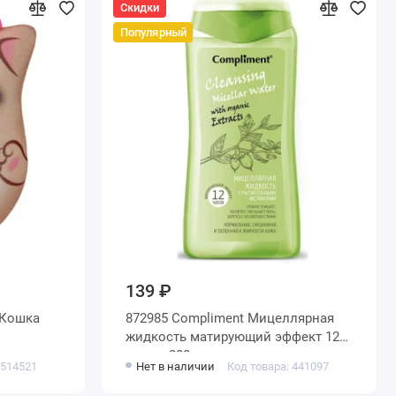
Скидки
Популярный
139 ₽
 Кошка
872985 Compliment Мицеллярная
жидкость матирующий эффект 12
часов, 200мл_
 514521
Нет в наличии
Код товара: 441097