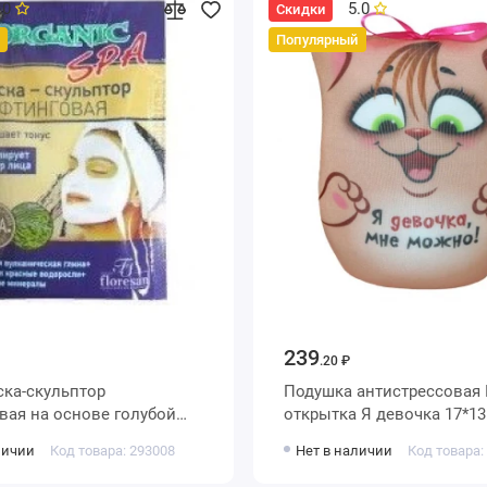
.0
5.0
Скидки
Популярный
239
.20 ₽
ска-скульптор
Подушка антистрессовая
вая на основе голубой
открытка Я девочка 17*13
личии
Код товара: 293008
Нет в наличии
Код товара: