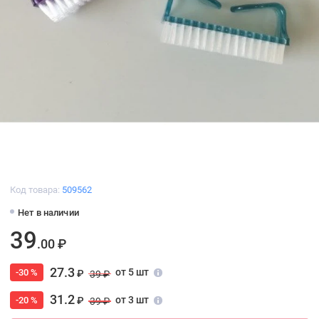
Код товара:
509562
Нет в наличии
39
.00 ₽
27.3
от 5 шт
-30 %
₽
39 ₽
31.2
от 3 шт
-20 %
₽
39 ₽