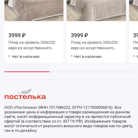
3999 ₽
3999 ₽
3
Плед на кровать 200х220
Плед на кровать 200х220
Плед на кр
евро из искуственного
евро из искуственного
ев
меха Marianna
меха Marianna
Нет в наличии
Нет в наличии
ООО «Постелька» (ИНН 7017486222, ОГРН 1217000006816). Все
указанные цены и информация о товаре размещенная на данном
сайте, носят информационный характер и не являются публичной
офертой (в соответствии со ст. 437 ГК РФ). Изображения товаров
могут отличаться от реального внешнего вида товаров как по цвету,
так и по дизайну.