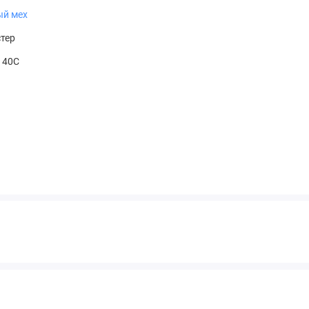
ый мех
тер
t 40С