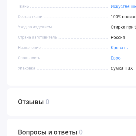
Ткань
Искуственн
Состав ткани
100% полиэс
Уход за изделием
Стирка при 
Страна изготовитель
Россия
Назначение
Кровать
Спальность
Евро
Упаковка
Сумка ПВХ
Отзывы
0
Вопросы и ответы
0