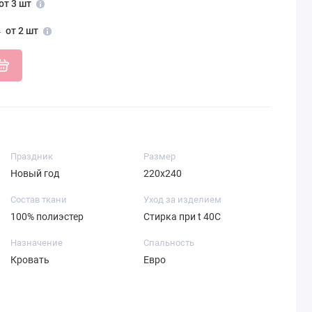
от 3 шт
от 2 шт
Праздник
Размер
Новый год
220х240
Состав ткани
Уход за изделием
100% полиэстер
Стирка при t 40С
Назначение
Спальность
Кровать
Евро