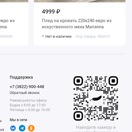
4999 ₽
Плед на кровать 220х240 евро из
а Marianna
искуственного меха Marianna
 560609
Нет в наличии
Код товара: 560610
Поддержка
+7 (3822) 900-448
Обратный звонок
Режим работы офиса
Будни с 8:00 до 17:00
Пятница с 8:00 до 16:00
Мы в сети
и
Наведите камеру и
ых