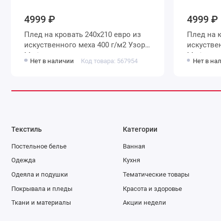
4999 ₽
4999 ₽
Плед на кровать 240х210 евро из
Плед на кровать 220х240 евро из
искуственного меха 400 г/м2 Узор
искуственног
Marianna
Marianna
Нет в наличии
Код товара: 567954
Нет в на
Текстиль
Категории
Постельное белье
Ванная
Одежда
Кухня
Одеяла и подушки
Тематические товары
Покрывала и пледы
Красота и здоровье
Ткани и материалы
Акции недели