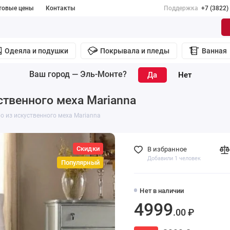
товые цены
Контакты
Поддержка
+7 (3822)
Одеяла и подушки
Покрывала и пледы
Ванная
Ваш город —
Эль-Монте
?
ственного меха Marianna
о из искуственного меха Marianna
Скидки
В избранное
Добавили 1 человек
Популярный
Нет в наличии
4999
.00 ₽