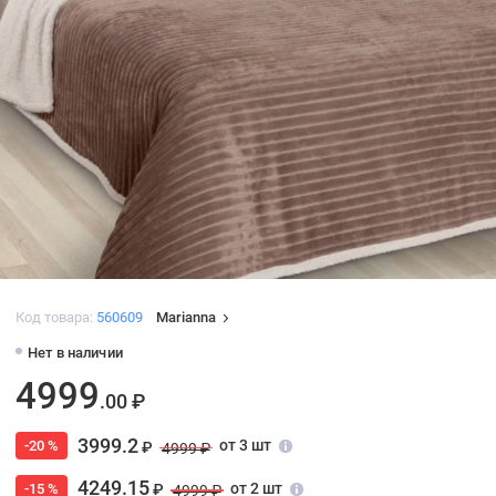
Код товара:
560609
Marianna
Нет в наличии
4999
.00 ₽
3999.2
от 3 шт
-20 %
₽
4999 ₽
4249.15
от 2 шт
-15 %
₽
4999 ₽