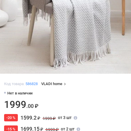
Код товара:
586828
VLADI home
Нет в наличии
1999
.00 ₽
1599.2
от 3 шт
-20 %
₽
1999 ₽
1699.15
от 2 шт
-15 %
₽
1999 ₽