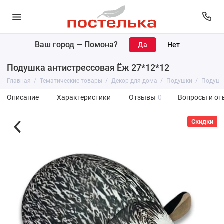
Ваш город —
Помона
?
Подушка антистрессовая Ёж 27*12*12
Главная
Тематические товары
Декор для дома
Подушки
Подушка
Описание
Характеристики
Отзывы
0
Вопросы и от
Скидки