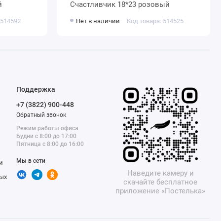
й
Счастливчик 18*23 розовый
 514592
Нет в наличии
Код товара: 514525
Поддержка
+7 (3822) 900-448
Обратный звонок
Режим работы офиса
Будни с 8:00 до 17:00
Пятница с 8:00 до 16:00
Мы в сети
и
Наведите камеру и
ых
скачайте бесплатное
приложение «Постелька»