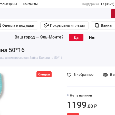
товые цены
Контакты
Поддержка
+7 (3822)
Одеяла и подушки
Покрывала и пледы
Ванная
Ваш город —
Эль-Монте
?
на 50*16
ка антистрессовая Зайка Балерина 50*16
Скидки
В избранное
В 
Нет в наличии
1199
.00 ₽