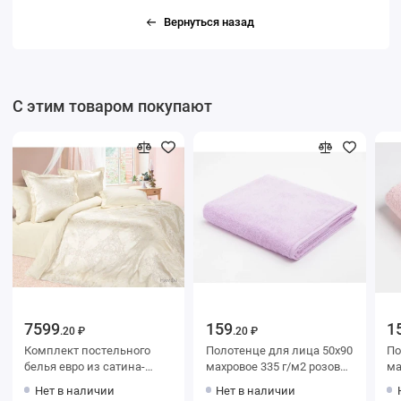
Вернуться назад
С этим товаром покупают
7599
159
1
.20 ₽
.20 ₽
Комплект постельного
Полотенце для лица 50х90
Полот
белья евро из сатина-
махровое 335 г/м2 розовое
махров
жаккард с наволочками
Донецкая мануфактура
До
Нет в наличии
Нет в наличии
50х70 2 шт и с