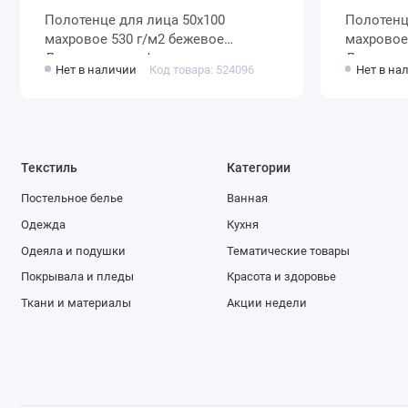
Полотенце для лица 50х100
Полотенце для лица 5
махровое 530 г/м2 бежевое
махровое 460 г/м2 разноцветн
Донецкая мануфактура
Донецкая
Нет в наличии
Код товара: 524096
Нет в на
Текстиль
Категории
Постельное белье
Ванная
Одежда
Кухня
Одеяла и подушки
Тематические товары
Покрывала и пледы
Красота и здоровье
Ткани и материалы
Акции недели