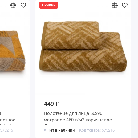
Скидки
449 ₽
Полотенце для лица 50х90
махровое 460 г/м2 коричневое
ahari
Донецкая мануфактура
 575215
Нет в наличии
Код товара: 575216