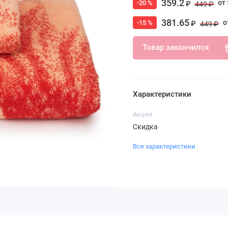
359.2
от 
-20 %
₽
449 ₽
381.65
о
-15 %
₽
449 ₽
Товар закончился
Характеристики
Акция
Скидка
Все характеристики