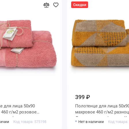
Скидки
399 ₽
0х90
Полотенце для лица 50х90
ое
махровое 460 г/м2 разноцветное
 мануфактура
Донецкая мануфактура Kal
личии
Код товара: 575198
Нет в наличии
Код товара: