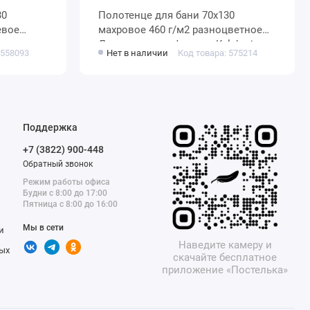
Полотенце для бани 70х130
махровое 460 г/м2 разноцветное
Донецкая мануфактура Kalahari
 558093
Нет в наличии
Код товара: 575214
Поддержка
+7 (3822) 900-448
Обратный звонок
Режим работы офиса
Будни с 8:00 до 17:00
Пятница с 8:00 до 16:00
Мы в сети
и
Наведите камеру и
ых
скачайте бесплатное
приложение «Постелька»