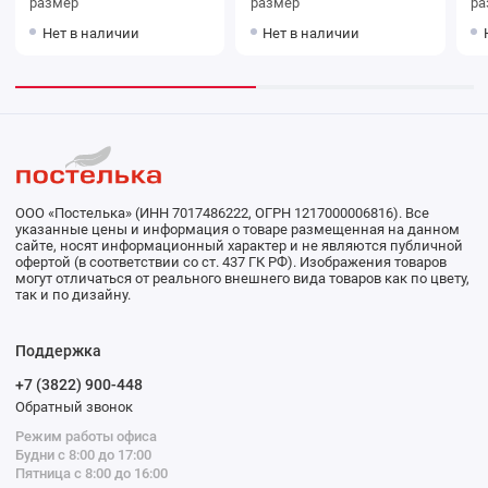
размер
размер
ра
Нет в наличии
Нет в наличии
ООО «Постелька» (ИНН 7017486222, ОГРН 1217000006816). Все
указанные цены и информация о товаре размещенная на данном
сайте, носят информационный характер и не являются публичной
офертой (в соответствии со ст. 437 ГК РФ). Изображения товаров
могут отличаться от реального внешнего вида товаров как по цвету,
так и по дизайну.
Поддержка
+7 (3822) 900-448
Обратный звонок
Режим работы офиса
Будни с 8:00 до 17:00
Пятница с 8:00 до 16:00