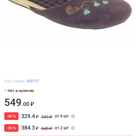
Код товара:
568127
Нет в наличии
549
.00 ₽
329.4
от 4 шт
-40 %
₽
549 ₽
384.3
от 2 шт
-30 %
₽
549 ₽