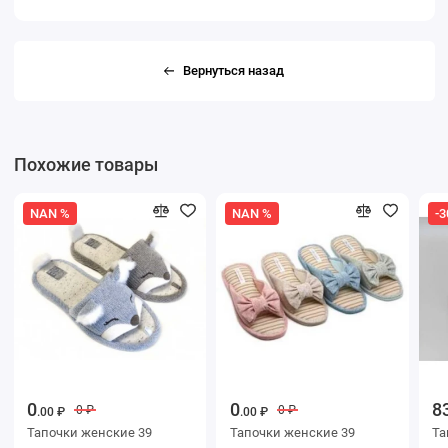
Вернуться назад
Похожие товары
NAN %
NAN %
-3
0
0
8
0 ₽
0 ₽
.00 ₽
.00 ₽
Тапочки женские 39
Тапочки женские 39
Тапоч