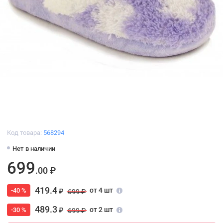
Код товара:
568294
Нет в наличии
699
.00 ₽
419.4
от 4 шт
-40 %
₽
699 ₽
489.3
от 2 шт
-30 %
₽
699 ₽