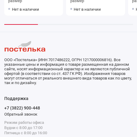
размер
размер
ра
Нет в наличии
Нет в наличии
ООО «Постелька» (ИНН 7017486222, ОГРН 1217000006816). Все
указанные цены и информация о товаре размещенная на данном
сайте, носят информационный характер и не являются публичной
офертой (в соответствии со ст. 437 ГК РФ). Изображения товаров
могут отличаться от реального внешнего вида товаров как по цвету,
так и по дизайну.
Поддержка
+7 (3822) 900-448
Обратный звонок
Режим работы офиса
Будни с 8:00 до 17:00
Пятница с 8:00 до 16:00