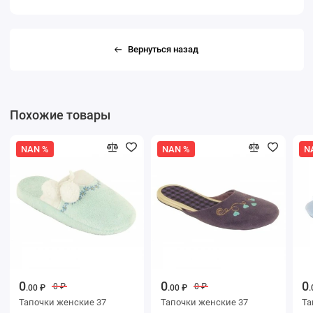
Вернуться назад
Похожие товары
NAN %
NAN %
N
0
0
0
0 ₽
0 ₽
.00 ₽
.00 ₽
.
Тапочки женские 37
Тапочки женские 37
Тапоч