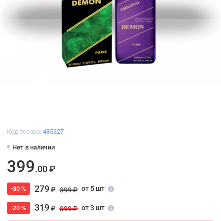
Код товара:
485327
Нет в наличии
399
.00 ₽
279
от 5 шт
-30 %
₽
399 ₽
319
от 3 шт
-20 %
₽
399 ₽