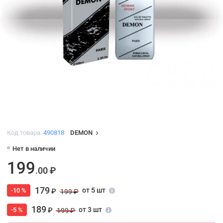
Код товара:
490818
DEMON
Нет в наличии
199
.00 ₽
179
от 5 шт
-10 %
₽
199 ₽
189
от 3 шт
-5 %
₽
199 ₽