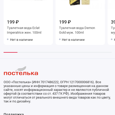
199 ₽
199 ₽
3
Туалетная вода Eclat
Туалетная вода Demon
Ту
Imperatrice жен. 100ml
Gold муж. 100ml
му
Нет в наличии
Нет в наличии
ООО «Постелька» (ИНН 7017486222, ОГРН 1217000006816). Все
указанные цены и информация о товаре размещенная на данном
сайте, носят информационный характер и не являются публичной
офертой (в соответствии со ст. 437 ГК РФ). Изображения товаров
могут отличаться от реального внешнего вида товаров как по цвету,
так и по дизайну.
Поддержка