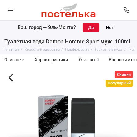
Ваш город —
Эль-Монте
?
Туалетная вода Demon Homme Sport муж. 100ml
Главная
Красота и здоровье
Парфюмерия
Туалетная вода
Туал
Описание
Характеристики
Отзывы
0
Вопросы и от
Скидки
Популярный