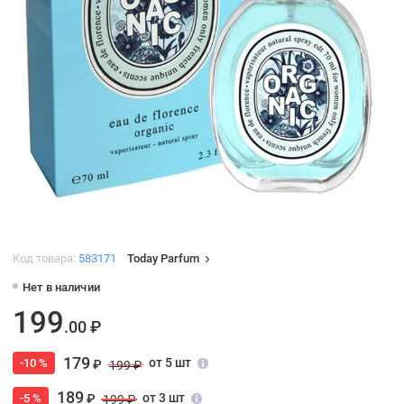
Код товара:
583171
Today Parfum
Нет в наличии
199
.00 ₽
179
от 5 шт
-10 %
₽
199 ₽
189
от 3 шт
-5 %
₽
199 ₽