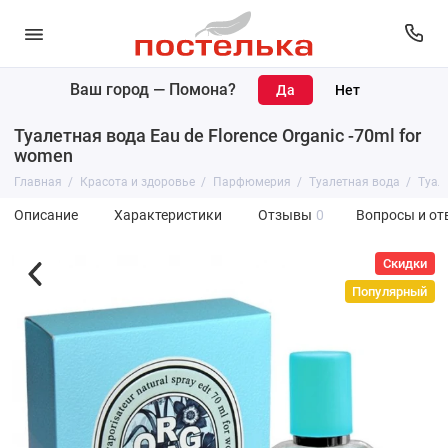
Ваш город —
Помона
?
Туалетная вода Eau de Florence Organic -70ml for
women
Главная
Красота и здоровье
Парфюмерия
Туалетная вода
Туале
Описание
Характеристики
Отзывы
0
Вопросы и от
Скидки
Популярный