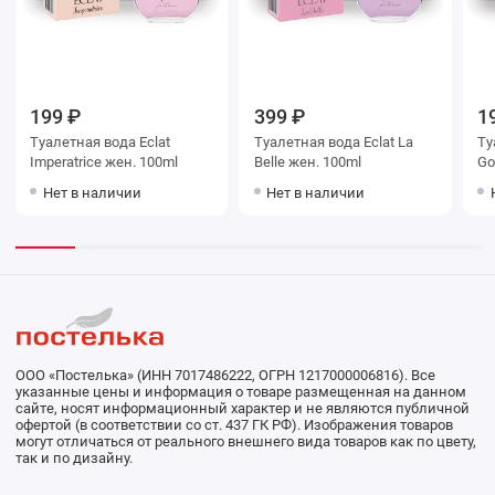
199 ₽
399 ₽
1
Туалетная вода Eclat
Туалетная вода Eclat La
Ту
Imperatrice жен. 100ml
Belle жен. 100ml
Go
Нет в наличии
Нет в наличии
ООО «Постелька» (ИНН 7017486222, ОГРН 1217000006816). Все
указанные цены и информация о товаре размещенная на данном
сайте, носят информационный характер и не являются публичной
офертой (в соответствии со ст. 437 ГК РФ). Изображения товаров
могут отличаться от реального внешнего вида товаров как по цвету,
так и по дизайну.