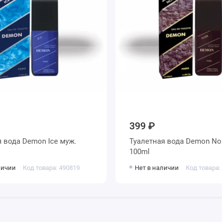
399 ₽
я вода Demon Ice муж.
Туалетная вода Demon Noi
100ml
личии
Код товара: 490819
Нет в наличии
Код товара: