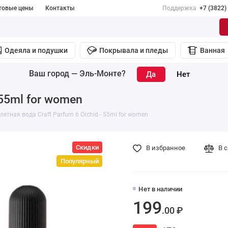
товые цены
Контакты
Поддержка
+7 (3822)
Одеяла и подушки
Покрывала и пледы
Ванная
Ваш город —
Эль-Монте
?
 55ml for women
летная вода Craft Parfum 6 Orchid - 55ml for women
Скидки
В избранное
В 
Популярный
Нет в наличии
199
.00 ₽