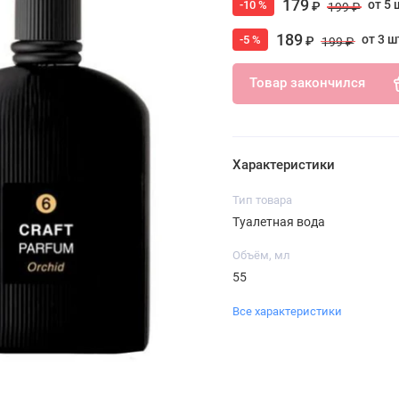
179
от 5 
-10 %
₽
199 ₽
189
от 3 ш
-5 %
₽
199 ₽
Товар закончился
Характеристики
Тип товара
Туалетная вода
Объём, мл
55
Все характеристики