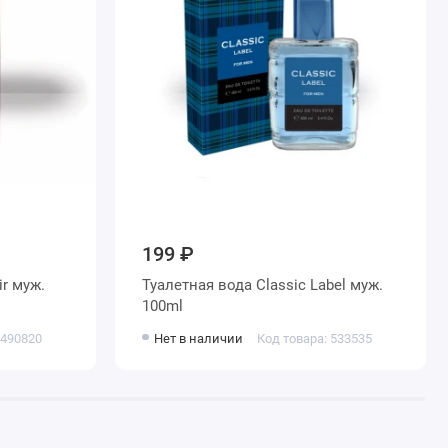
199 ₽
r муж.
Туалетная вода Classic Label муж.
100ml
 490820
Нет в наличии
Код товара: 533535