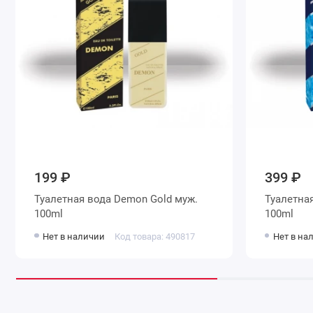
199 ₽
399 ₽
Туалетная вода Demon Gold муж.
Туалетна
100ml
100ml
Нет в наличии
Код товара: 490817
Нет в на