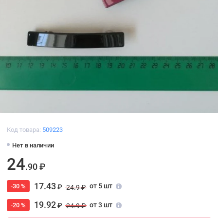
Код товара:
509223
Нет в наличии
24
.90 ₽
17.43
от 5 шт
-30 %
₽
24.9 ₽
19.92
от 3 шт
-20 %
₽
24.9 ₽