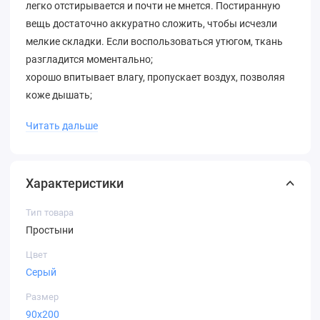
легко отстирывается и почти не мнется. Постиранную
вещь достаточно аккуратно сложить, чтобы исчезли
мелкие складки. Если воспользоваться утюгом, ткань
разгладится моментально;
хорошо впитывает влагу, пропускает воздух, позволяя
коже дышать;
дает ощущение тепла на холоде, прохлады в жару;
Читать дальше
обладает хорошей износостойкостью. Она сохраняет
прочность на протяжении нескольких лет
эксплуатации;
Характеристики
доступная стоимость. Поплин дороже бязи, но дешевле
сатина;
Тип товара
плотность. Полотно мягкое, тонкое, но при этом
Простыни
прочное;
Цвет
простота в уходе;
Серый
приятные тактильные свойства. Материал приятный
даже для чувствительной кожи.
Размер
90х200