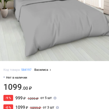
Код товара:
584197
Василиса
Нет в наличии
1099
.00 ₽
999
от 5 шт
-9 %
₽
1099 ₽
1099
от 3 шт
-0 %
₽
1099 ₽