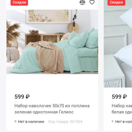
Скидки
Скидки
599 ₽
599 ₽
Набор наволочек 50х70 из поплина
Набор наволочек 5
зеленая однотонная Гелиос
бел
Нет в наличии
Код товара: 561504
Нет в на