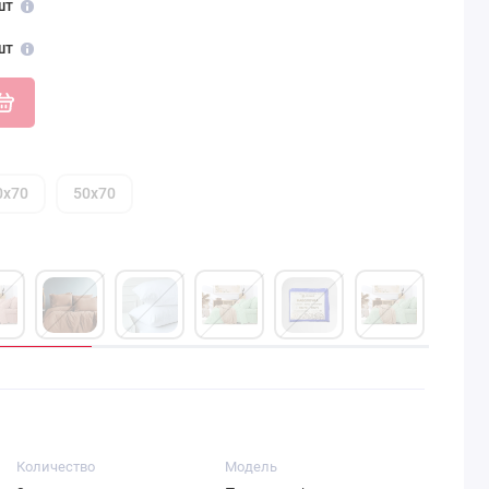
шт
шт
0х70
50х70
Количество
Модель