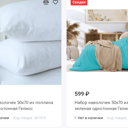
Скидки
599 ₽
0х70 из поплина
Набор наволочек 50х70 из поплина
ая однотонная Гелиос
зеленая однотонная Гел
личии
Код товара: 581976
Нет в наличии
Код товара: