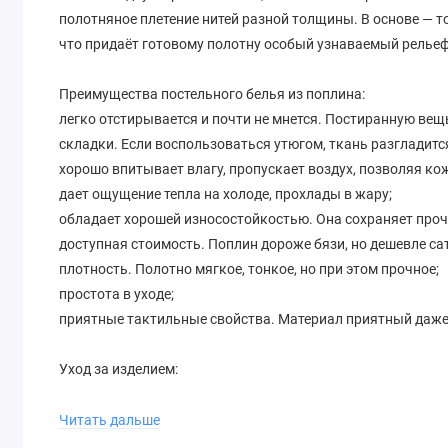
полотняное плетение нитей разной толщины. В основе — то
что придаёт готовому полотну особый узнаваемый рельеф,
Преимущества постельного белья из поплина:
легко отстирывается и почти не мнется. Постиранную вещ
складки. Если воспользоваться утюгом, ткань разгладит
хорошо впитывает влагу, пропускает воздух, позволяя ко
дает ощущение тепла на холоде, прохлады в жару;
обладает хорошей износостойкостью. Она сохраняет проч
доступная стоимость. Поплин дороже бязи, но дешевле са
плотность. Полотно мягкое, тонкое, но при этом прочное;
простота в уходе;
приятные тактильные свойства. Материал приятный даже
Уход за изделием:
Поплин рекомендуется стирать в машине при температуре
отбеливающих агентов. Лучше всего стирать поплин отде
Читать дальше
повреждений.