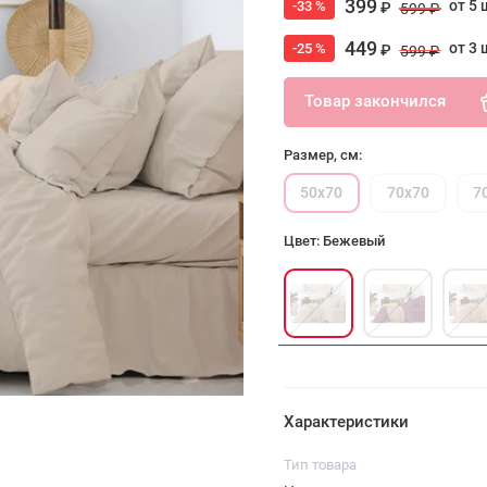
399
от 5 
-33 %
₽
599 ₽
449
от 3 
-25 %
₽
599 ₽
Товар закончился
Размер, см:
50х70
70х70
7
Цвет: Бежевый
Характеристики
Тип товара