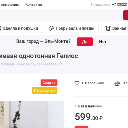
товые цены
Контакты
Поддержка
+7 (3822)
Одеяла и подушки
Покрывала и пледы
Ванная
Ваш город —
Эль-Монте
?
жевая однотонная Гелиос
 поплина бежевая однотонная Гелиос
Скидки
В избранное
В 
Популярный
Нет в наличии
599
.00 ₽