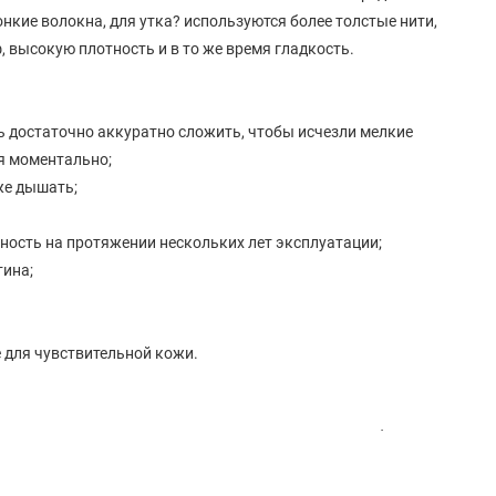
нкие волокна, для утка? используются более толстые нити,
 высокую плотность и в то же время гладкость.
ь достаточно аккуратно сложить, чтобы исчезли мелкие
ся моментально;
же дышать;
ность на протяжении нескольких лет эксплуатации;
тина;
 для чувствительной кожи.
 не выше 40°C, используя мягкие моющие средства без
льно от других материалов, чтобы избежать механических