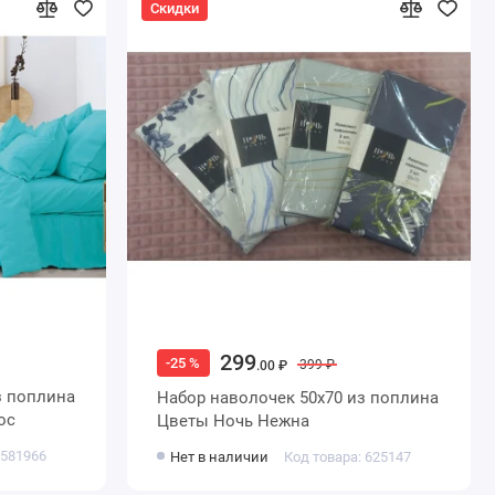
Скидки
299
-25 %
399 ₽
.00 ₽
Набор наволочек 50х70 из поплина
иос
Цветы Ночь Нежна
 581966
Нет в наличии
Код товара: 625147