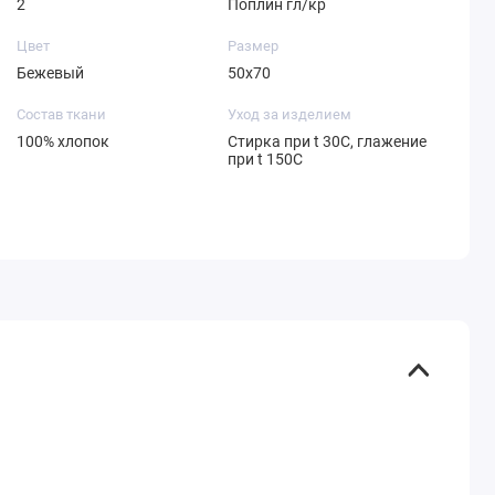
2
Поплин гл/кр
Цвет
Размер
Бежевый
50х70
Состав ткани
Уход за изделием
100% хлопок
Стирка при t 30С, глажение
при t 150С