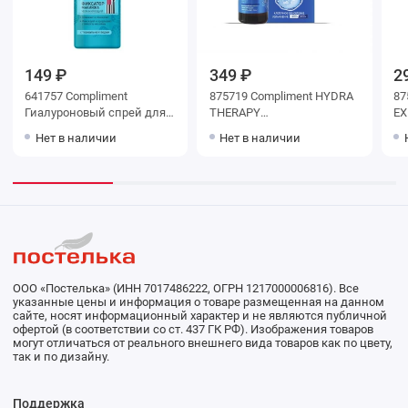
149 ₽
349 ₽
2
641757 Compliment
875719 Compliment HYDRA
87
Гиалуроновый спрей для
THERAPY
EX
лица фиксатор макияжа
восстанавливающая
ко
Нет в наличии
Нет в наличии
увлажняющий, 110мл
гидратирующая
сы
сыворотка для лица, 25мл
ООО «Постелька» (ИНН 7017486222, ОГРН 1217000006816). Все
указанные цены и информация о товаре размещенная на данном
сайте, носят информационный характер и не являются публичной
офертой (в соответствии со ст. 437 ГК РФ). Изображения товаров
могут отличаться от реального внешнего вида товаров как по цвету,
так и по дизайну.
Поддержка