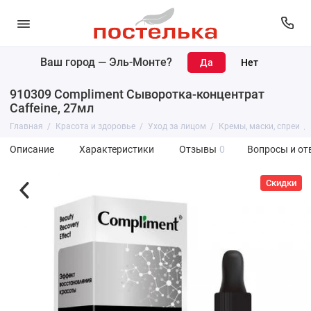
Ваш город —
Эль-Монте
?
910309 Compliment Сыворотка-концентрат
Caffeine, 27мл
Главная
Красота и здоровье
Уход за лицом
Кремы, маски, спреи
Описание
Характеристики
Отзывы
0
Вопросы и от
Скидки