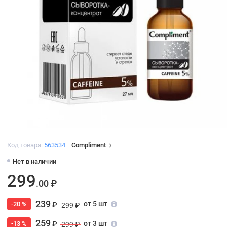
Код товара:
563534
Compliment
Нет в наличии
299
.00 ₽
239
от 5 шт
-20 %
₽
299 ₽
259
от 3 шт
-13 %
₽
299 ₽