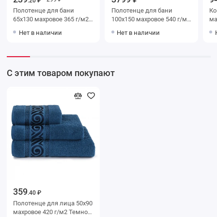
.20 ₽
Полотенце для бани
Полотенце для бани
Коврик
65х130 махровое 365 г/м2
100х150 махровое 540 г/м2
махро
в ассортименте Донецкая
коричневое Донецкая
Серый
Нет в наличии
Нет в наличии
мануфактура
мануфактура Foresta rosa
ма
С этим товаром покупают
359
.40 ₽
Полотенце для лица 50х90
махровое 420 г/м2 Темно-