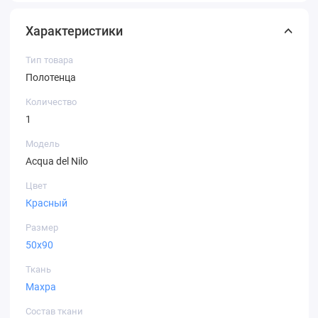
Характеристики
Тип товара
Полотенца
Количество
1
Модель
Acqua del Nilo
Цвет
Красный
Размер
50х90
Ткань
Махра
Состав ткани