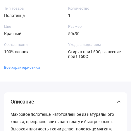
Тип товара
Количество
Полотенца
1
Цвет
Размер
Красный
50х90
Состав ткани
Уход за изделием
100% хлопок
Стирка при t 60С, глажение
при t 150С
Все характеристики
Описание
Махровое полотенце, изготовленное из натурального
хлопка, прекрасно впитывает влагу и быстро сохнет.
Высокая плотность ткани делает полотенце мягким,