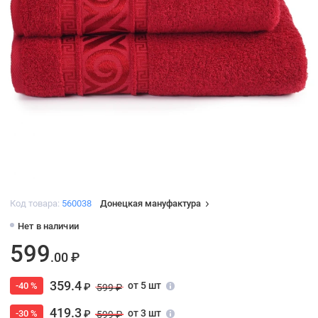
Код товара:
560038
Донецкая мануфактура
Нет в наличии
599
.00 ₽
359.4
от 5 шт
-40 %
₽
599 ₽
419.3
от 3 шт
-30 %
₽
599 ₽