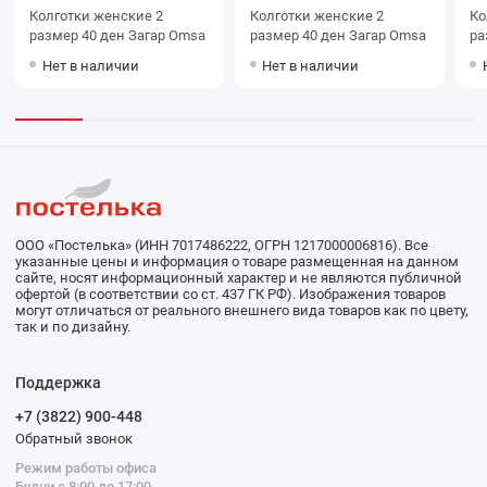
Колготки женские 2
Колготки женские 2
Колг
размер 40 ден Загар Omsa
размер 40 ден Загар Omsa
раз
O
Нет в наличии
Нет в наличии
ООО «Постелька» (ИНН 7017486222, ОГРН 1217000006816). Все
указанные цены и информация о товаре размещенная на данном
сайте, носят информационный характер и не являются публичной
офертой (в соответствии со ст. 437 ГК РФ). Изображения товаров
могут отличаться от реального внешнего вида товаров как по цвету,
так и по дизайну.
Поддержка
+7 (3822) 900-448
Обратный звонок
Режим работы офиса
Будни с 8:00 до 17:00