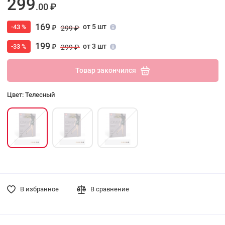
299
.00 ₽
169
от 5 шт
-43 %
₽
299 ₽
199
от 3 шт
-33 %
₽
299 ₽
Товар закончился
Цвет: Телесный
В избранное
В сравнение