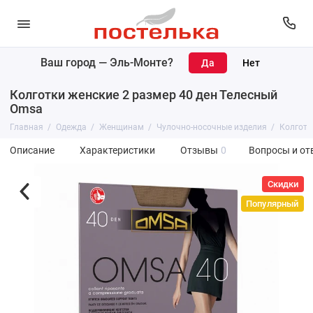
Ваш город —
Эль-Монте
?
Колготки женские 2 размер 40 ден Телесный
Omsa
Главная
Одежда
Женщинам
Чулочно-носочные изделия
Колготк
Описание
Характеристики
Отзывы
0
Вопросы и от
Скидки
Популярный