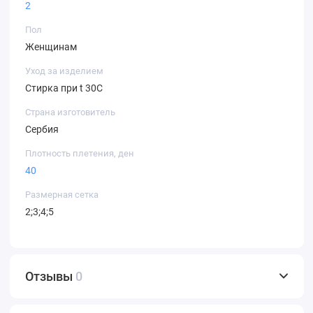
2
Пол
Женщинам
Уход за изделием
Стирка при t 30С
Страна изготовитель
Сербия
Плотность плетения, ден
40
Размерная сетка
2;3;4;5
Отзывы
0