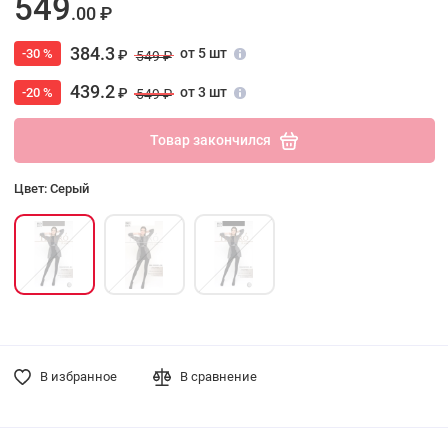
549
.00 ₽
384.3
от 5 шт
-30 %
₽
549 ₽
439.2
от 3 шт
-20 %
₽
549 ₽
Товар закончился
Цвет: Серый
В избранное
В сравнение