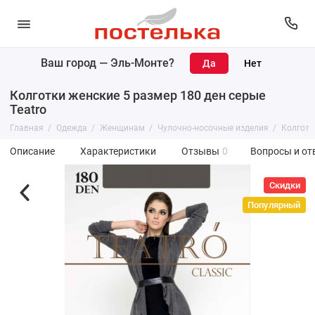
Ваш город —
Эль-Монте
?
Колготки женские 5 размер 180 ден серые
Teatro
Главная
Одежда
Женщинам
Чулочно-носочные изделия
Колготк
Описание
Характеристики
Отзывы
0
Вопросы и от
Скидки
Популярный