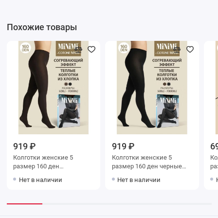
Похожие товары
919 ₽
919 ₽
6
Колготки женские 5
Колготки женские 5
Колг
размер 160 ден
размер 160 ден черные
раз
коричневые MiNiMi
MiNiMi
Mi
Нет в наличии
Нет в наличии