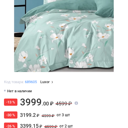
Код товара:
689605
Luxor
Нет в наличии
3999
-13 %
.00 ₽
4599 ₽
3199.2
от 3 шт
-30 %
₽
4599 ₽
3399.15
от 2 шт
-26 %
₽
4599 ₽