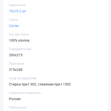
Наволочка
70х70 2 шт
Ткань
Сатин
Состав ткани
100% хлопок
Пододеяльник
200х215
Простыня
215х240
Уход за изделием
Стирка при t 30С, глажение при t 150С
Страна изготовитель
Россия
Спальность