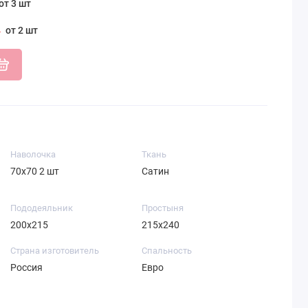
от 3 шт
от 2 шт
Наволочка
Ткань
70х70 2 шт
Сатин
Пододеяльник
Простыня
200х215
215х240
Страна изготовитель
Спальность
Россия
Евро