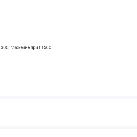
к
 30С, глажение при t 150С