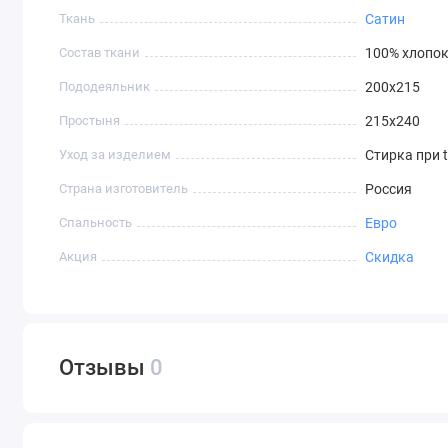
Ткань
Сатин
Состав ткани
100% хлопо
Пододеяльник
200х215
Простыня
215х240
Уход за изделием
Стирка при t
Страна изготовитель
Россия
Спальность
Евро
Акция
Скидка
Отзывы
0