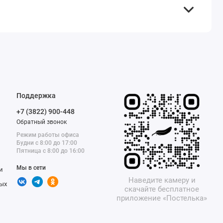
Поддержка
+7 (3822) 900-448
Обратный звонок
Режим работы офиса
Будни с 8:00 до 17:00
Пятница с 8:00 до 16:00
Мы в сети
и
Наведите камеру и
ых
скачайте бесплатное
приложение «Постелька»