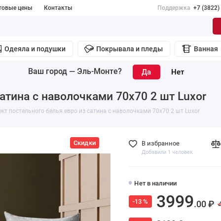
товые цены
Контакты
Поддержка
+7 (3822)
Одеяла и подушки
Покрывала и пледы
Ванная
Ваш город —
Эль-Монте
?
атина с наволочками 70х70 2 шт Luxor
кт постельного белья евро из сатина с наволочками 70х70 2 шт Luxor
Скидки
В избранное
Добавили 1 человек
Нет в наличии
3999
-13 %
.00 ₽