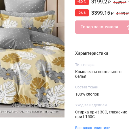
3199.2
-30 %
₽
4599 ₽
3399.15
-26 %
₽
4599 ₽
Товар закончился
Характеристики
Тип товара
Комплекты постельного
белья
Состав ткани
100% хлопок
Уход за изделием
Стирка при t 30С, глажение
при t 150С
Все характеристики