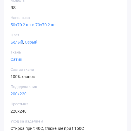
Модель
RS
Наволочка
50х70 2 шт и 70х70 2 шт
Цвет
Белый
,
Серый
Ткань
Сатин
Состав ткани
100% хлопок
Пододеяльник
200х220
Простыня
220х240
Уход за изделием
Стирка при t 40С, глажение при t 150С