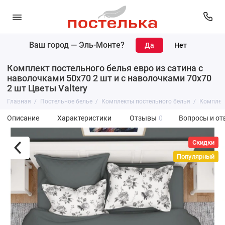
Ваш город —
Эль-Монте
?
Комплект постельного белья евро из сатина с
наволочками 50х70 2 шт и с наволочками 70х70
2 шт Цветы Valtery
Главная
Постельное белье
Комплекты постельного белья
Комплект
Описание
Характеристики
Отзывы
0
Вопросы и от
Скидки
Популярный