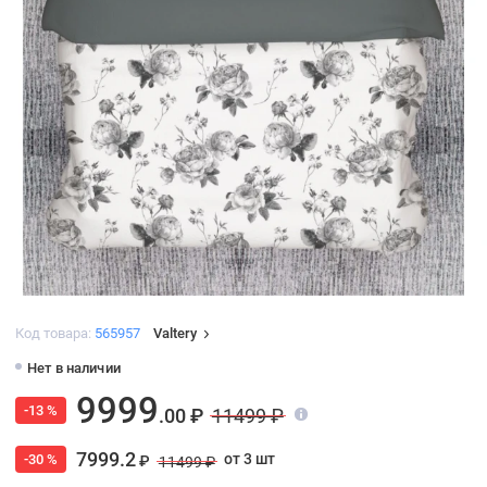
Код товара:
565957
Valtery
Нет в наличии
9999
-13 %
.00 ₽
11499 ₽
7999.2
от 3 шт
-30 %
₽
11499 ₽