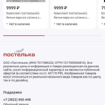
9999 ₽
9999 ₽
7
Комплект постельного
Комплект постельного
Ко
белья евро из сатина с
белья евро из сатина с
белья евр
наволочками 50х70 2 шт и
наволочками 50х70 2 шт и
на
Нет в наличии
Нет в наличии
с наволочками 70х70 2 шт
с наволочками 70х70 2 шт
с 
Цветы Valtery
Цветы Retrouyt
Цв
ООО «Постелька» (ИНН 7017486222, ОГРН 1217000006816). Все
указанные цены и информация о товаре размещенная на данном
сайте, носят информационный характер и не являются публичной
офертой (в соответствии со ст. 437 ГК РФ). Изображения товаров
могут отличаться от реального внешнего вида товаров как по цвету,
так и по дизайну.
Поддержка
+7 (3822) 900-448
Обратный звонок