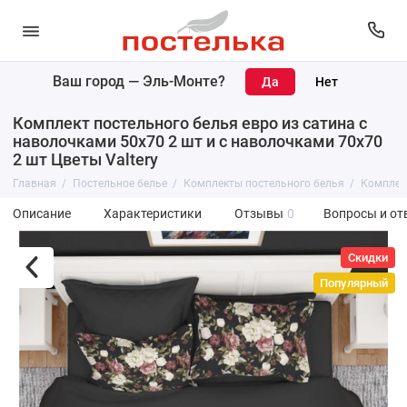
Ваш город —
Эль-Монте
?
Комплект постельного белья евро из сатина с
наволочками 50х70 2 шт и с наволочками 70х70
2 шт Цветы Valtery
Главная
Постельное белье
Комплекты постельного белья
Комплект
Описание
Характеристики
Отзывы
0
Вопросы и от
Скидки
Популярный