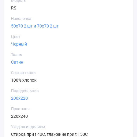
Модель
RS
Наволочка
50х70 2 шт и 70х70 2 шт
Цвет
Черный
Ткань
Сатин
Состав ткани
100% хлопок
Пододеяльник
200х220
Простыня
220х240
Уход за изделием
Стирка при t 40С, глажение при t 150С