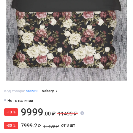
Код товара:
565953
Valtery
Нет в наличии
9999
-13 %
.00 ₽
11499 ₽
7999.2
от 3 шт
-30 %
₽
11499 ₽