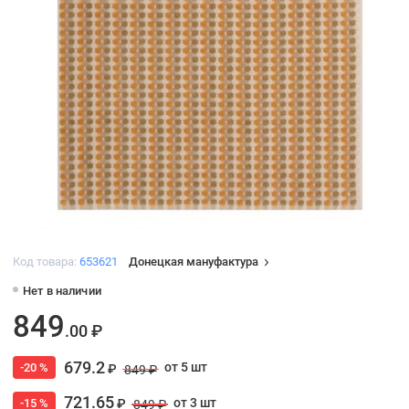
Код товара:
653621
Донецкая мануфактура
Нет в наличии
849
.00 ₽
679.2
от 5 шт
-20 %
₽
849 ₽
721.65
от 3 шт
-15 %
₽
849 ₽