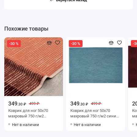
Похожие товары
-30 %
-30 %
-3
349
349
2
499 ₽
499 ₽
.30 ₽
.30 ₽
Коврик для ног 50х70
Коврик для ног 50х70
Коврик
махровый 750 г/м2
махровый 750 г/м2 синий
махр
разноцветный Донецкая
однотонный Донецкая
борд
Нет в наличии
Нет в наличии
мануфактура Rainfall
мануфактура Onda
ма
turchese