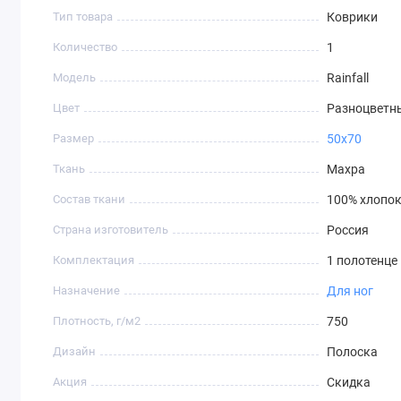
Тип товара
Коврики
Количество
1
Модель
Rainfall
Цвет
Разноцветн
Размер
50х70
Ткань
Махра
Состав ткани
100% хлопо
Страна изготовитель
Россия
Комплектация
1 полотенце
Назначение
Для ног
Плотность, г/м2
750
Дизайн
Полоска
Акция
Скидка