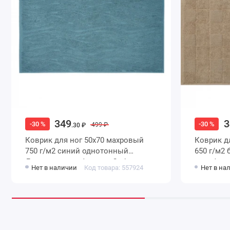
349
3
-30 %
-30 %
499 ₽
.30 ₽
Коврик для ног 50х70 махровый
Коврик для ног 50х70 махровый
750 г/м2 синий однотонный
650 г/м2 бежевый Донецкая
Донецкая мануфактура Onda
мануфакту
Нет в наличии
Код товара: 557924
Нет в на
turchese