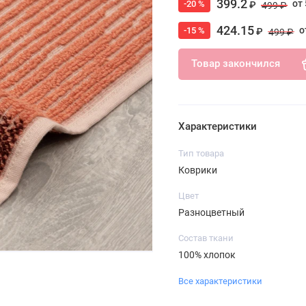
399.2
от 
-20 %
₽
499 ₽
424.15
о
-15 %
₽
499 ₽
Товар закончился
Характеристики
Тип товара
Коврики
Цвет
Разноцветный
Состав ткани
100% хлопок
Все характеристики