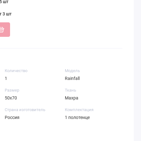
5 шт
т 3 шт
Количество
Модель
1
Rainfall
Размер
Ткань
50х70
Махра
Страна изготовитель
Комплектация
Россия
1 полотенце