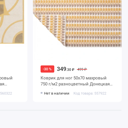
349
-30 %
499 ₽
.30 ₽
Коврик для ног 50х70 махровый
750 г/м2 разноцветный Донецкая
мануфактура
 560322
Нет в наличии
Код товара: 557922