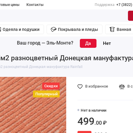
товые цены
Контакты
Поддержка
+7 (3822)
Одеяла и подушки
Покрывала и пледы
Ванная
Ваш город —
Эль-Монте
?
/м2 разноцветный Донецкая мануфактура 
м2 разноцветный Донецкая мануфактура Rainfall
Скидки
В избранное
В 
Популярный
Нет в наличии
499
.00 ₽