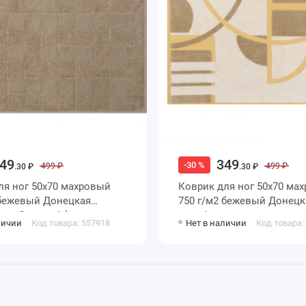
49
349
-30 %
499 ₽
499 ₽
.30 ₽
.30 ₽
Коврик для ног 50х70 махровый
750 г/м2 бежевый Донецкая
ра Campo di lino
мануфактура
личии
Код товара: 557918
Нет в наличии
Код товара: