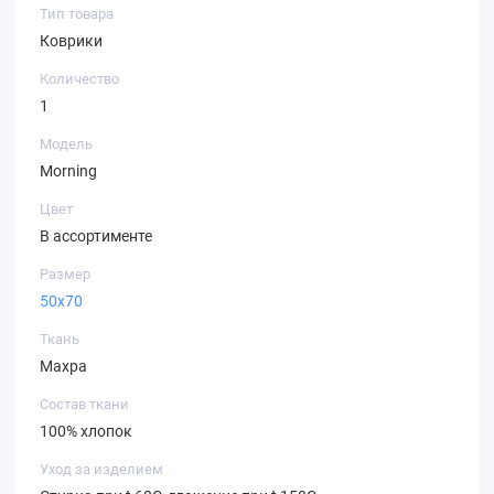
Тип товара
Коврики
Количество
1
Модель
Morning
Цвет
В ассортименте
Размер
50х70
Ткань
Махра
Состав ткани
100% хлопок
Уход за изделием