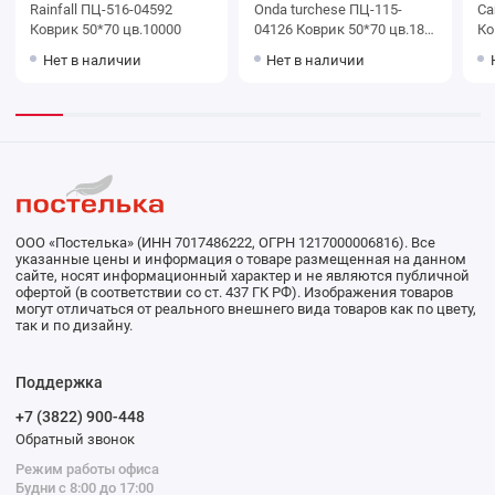
Rainfall ПЦ-516-04592
Onda turchese ПЦ-115-
Ca
Коврик 50*70 цв.10000
04126 Коврик 50*70 цв.18-
Ко
4522
Нет в наличии
Нет в наличии
ООО «Постелька» (ИНН 7017486222, ОГРН 1217000006816). Все
указанные цены и информация о товаре размещенная на данном
сайте, носят информационный характер и не являются публичной
офертой (в соответствии со ст. 437 ГК РФ). Изображения товаров
могут отличаться от реального внешнего вида товаров как по цвету,
так и по дизайну.
Поддержка
+7 (3822) 900-448
Обратный звонок
Режим работы офиса
Будни с 8:00 до 17:00