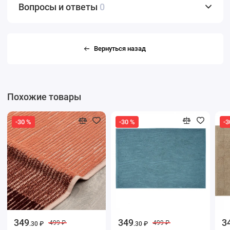
Вопросы и ответы
0
Вернуться назад
Похожие товары
-30 %
-30 %
-3
349
349
3
499 ₽
499 ₽
.30 ₽
.30 ₽