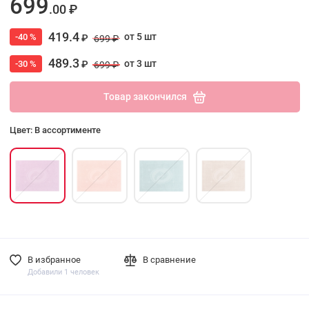
699
.00 ₽
419.4
от 5 шт
-40 %
₽
699 ₽
489.3
от 3 шт
-30 %
₽
699 ₽
Товар закончился
Цвет: В ассортименте
В избранное
В сравнение
Добавили 1 человек