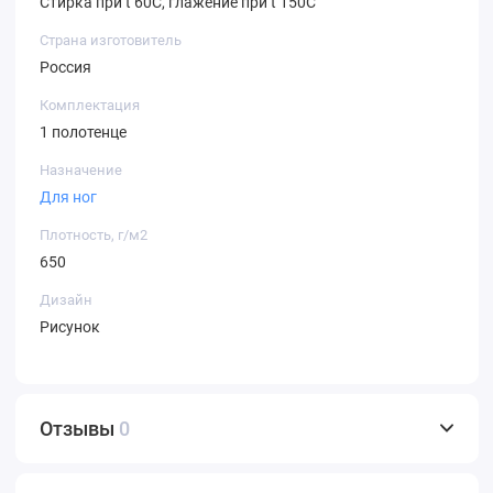
Стирка при t 60С, глажение при t 150С
Страна изготовитель
Россия
Комплектация
1 полотенце
Назначение
Для ног
Плотность, г/м2
650
Дизайн
Рисунок
Отзывы
0