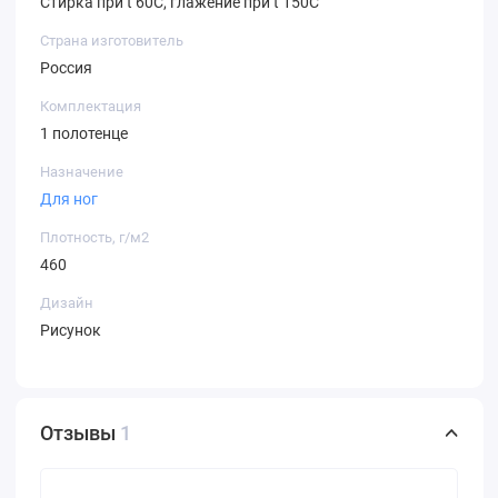
Стирка при t 60С, глажение при t 150C
Страна изготовитель
Россия
Комплектация
1 полотенце
Назначение
Для ног
Плотность, г/м2
460
Дизайн
Рисунок
Отзывы
1