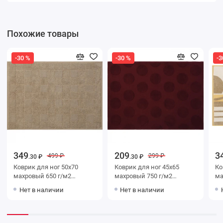
Похожие товары
-30 %
-30 %
-3
349
209
3
499 ₽
299 ₽
.30 ₽
.30 ₽
Коврик для ног 50х70
Коврик для ног 45х65
Коврик
махровый 650 г/м2
махровый 750 г/м2
махр
бежевый Донецкая
бордовый Донецкая
беже
Нет в наличии
Нет в наличии
мануфактура Campo di lino
мануфактура
ма