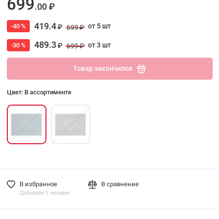
699
.00 ₽
419.4
от 5 шт
-40 %
₽
699 ₽
489.3
от 3 шт
-30 %
₽
699 ₽
Товар закончился
Цвет: В ассортименте
В избранное
В сравнение
Добавили 1 человек