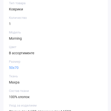
Тип товара
Коврики
Количество
1
Модель
Morning
Цвет
В ассортименте
Размер
50х70
Ткань
Махра
Состав ткани
100% хлопок
Уход за изделием