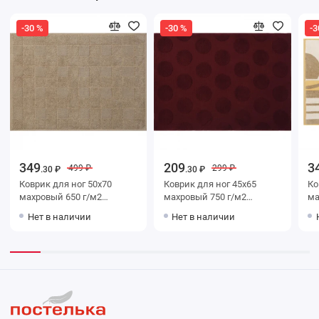
-30 %
-30 %
-3
349
209
3
499 ₽
299 ₽
.30 ₽
.30 ₽
Коврик для ног 50х70
Коврик для ног 45х65
Коврик
махровый 650 г/м2
махровый 750 г/м2
махр
бежевый Донецкая
бордовый Донецкая
беже
Нет в наличии
Нет в наличии
мануфактура Campo di lino
мануфактура
ма