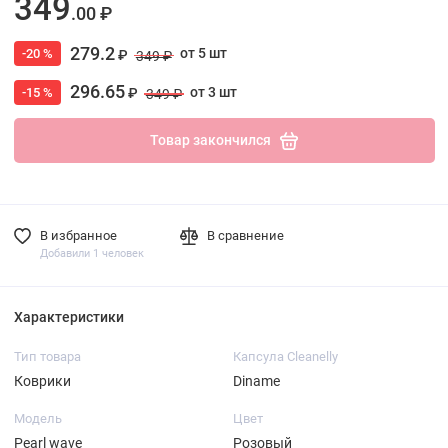
349
.00 ₽
279.2
от 5 шт
-20 %
₽
349 ₽
296.65
от 3 шт
-15 %
₽
349 ₽
Товар закончился
В избранное
В сравнение
Добавили 1 человек
Характеристики
Тип товара
Капсула Cleanelly
Коврики
Diname
Модель
Цвет
Pearl wave
Розовый