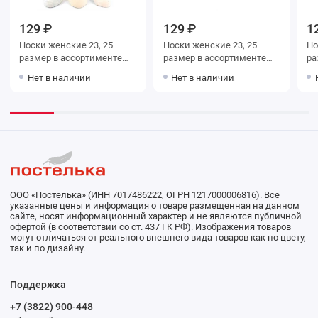
129 ₽
129 ₽
1
Носки женские 23, 25
Носки женские 23, 25
Носки ж
размер в ассортименте
размер в ассортименте
Hobby Line
Hobby Line
Нет в наличии
Нет в наличии
ООО «Постелька» (ИНН 7017486222, ОГРН 1217000006816). Все
указанные цены и информация о товаре размещенная на данном
сайте, носят информационный характер и не являются публичной
офертой (в соответствии со ст. 437 ГК РФ). Изображения товаров
могут отличаться от реального внешнего вида товаров как по цвету,
так и по дизайну.
Поддержка
+7 (3822) 900-448