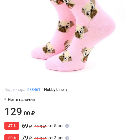
Код товара:
588461
Hobby Line
Нет в наличии
129
.00 ₽
69
от 5 шт
-47 %
₽
129 ₽
79
от 3 шт
-39 %
₽
129 ₽