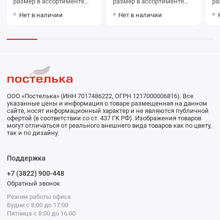
размер в ассортименте
размер в ассортименте
размер
Hobby Line
Hobby Line
Li
Нет в наличии
Нет в наличии
ООО «Постелька» (ИНН 7017486222, ОГРН 1217000006816). Все
указанные цены и информация о товаре размещенная на данном
сайте, носят информационный характер и не являются публичной
офертой (в соответствии со ст. 437 ГК РФ). Изображения товаров
могут отличаться от реального внешнего вида товаров как по цвету,
так и по дизайну.
Поддержка
+7 (3822) 900-448
Обратный звонок
Режим работы офиса
Будни с 8:00 до 17:00
Пятница с 8:00 до 16:00