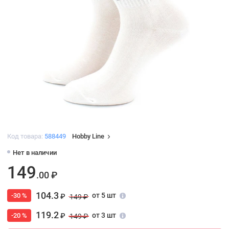
Код товара:
588449
Hobby Line
Нет в наличии
149
.00 ₽
104.3
от 5 шт
-30 %
₽
149 ₽
119.2
от 3 шт
-20 %
₽
149 ₽