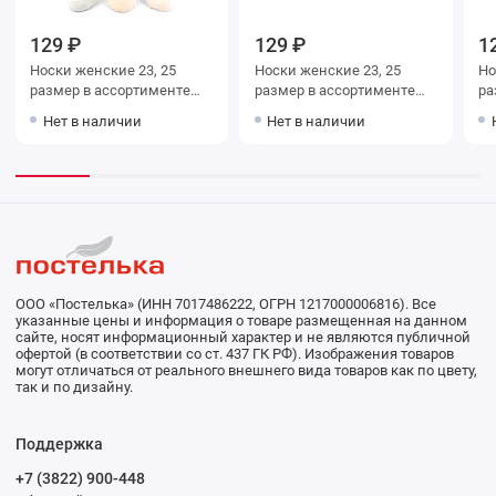
129 ₽
129 ₽
1
Носки женские 23, 25
Носки женские 23, 25
Носки ж
размер в ассортименте
размер в ассортименте
размер
Hobby Line
Hobby Line
Li
Нет в наличии
Нет в наличии
ООО «Постелька» (ИНН 7017486222, ОГРН 1217000006816). Все
указанные цены и информация о товаре размещенная на данном
сайте, носят информационный характер и не являются публичной
офертой (в соответствии со ст. 437 ГК РФ). Изображения товаров
могут отличаться от реального внешнего вида товаров как по цвету,
так и по дизайну.
Поддержка
+7 (3822) 900-448