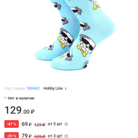
Код товара:
588462
Hobby Line
Нет в наличии
129
.00 ₽
69
от 5 шт
-47 %
₽
129 ₽
79
от 3 шт
-39 %
₽
129 ₽