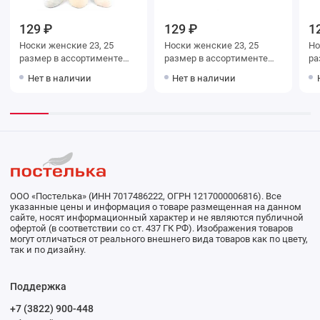
129 ₽
129 ₽
1
Носки женские 23, 25
Носки женские 23, 25
Носки ж
размер в ассортименте
размер в ассортименте
размер
Hobby Line
Hobby Line
Li
Нет в наличии
Нет в наличии
ООО «Постелька» (ИНН 7017486222, ОГРН 1217000006816). Все
указанные цены и информация о товаре размещенная на данном
сайте, носят информационный характер и не являются публичной
офертой (в соответствии со ст. 437 ГК РФ). Изображения товаров
могут отличаться от реального внешнего вида товаров как по цвету,
так и по дизайну.
Поддержка
+7 (3822) 900-448