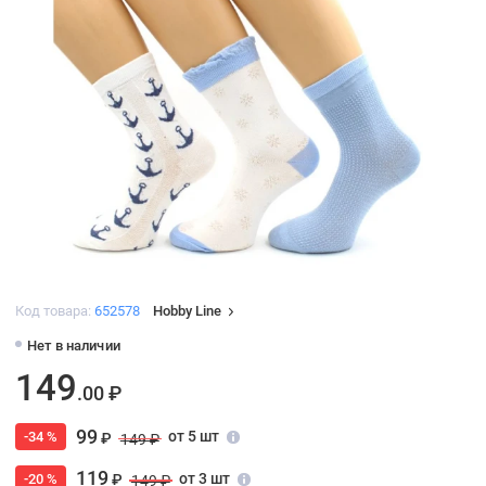
Код товара:
652578
Hobby Line
Нет в наличии
149
.00 ₽
99
от 5 шт
-34 %
₽
149 ₽
119
от 3 шт
-20 %
₽
149 ₽