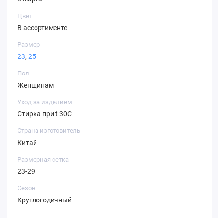
Цвет
В ассортименте
Размер
23
,
25
Пол
Женщинам
Уход за изделием
Стирка при t 30С
Страна изготовитель
Китай
Размерная сетка
23-29
Сезон
Круглогодичный