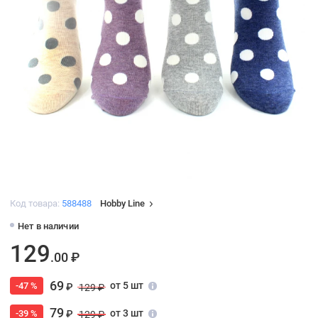
Код товара:
588488
Hobby Line
Нет в наличии
129
.00 ₽
69
от 5 шт
-47 %
₽
129 ₽
79
от 3 шт
-39 %
₽
129 ₽