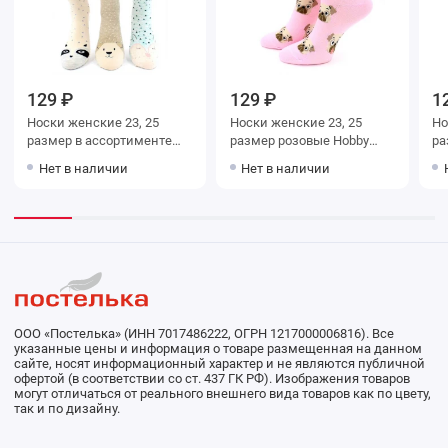
129 ₽
129 ₽
1
Носки женские 23, 25
Носки женские 23, 25
Носки ж
размер в ассортименте
размер розовые Hobby
Hobby Line
Line
Нет в наличии
Нет в наличии
ООО «Постелька» (ИНН 7017486222, ОГРН 1217000006816). Все
указанные цены и информация о товаре размещенная на данном
сайте, носят информационный характер и не являются публичной
офертой (в соответствии со ст. 437 ГК РФ). Изображения товаров
могут отличаться от реального внешнего вида товаров как по цвету,
так и по дизайну.