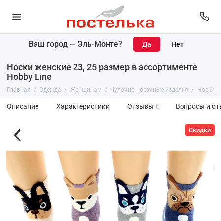
Ваш город —
Эль-Монте
?
Носки женские 23, 25 размер в ассортименте
Hobby Line
Главная
Одежда
Женщинам
Чулочно-носочные изделия
Носки
Описание
Характеристики
Отзывы
0
Вопросы и от
Скидки