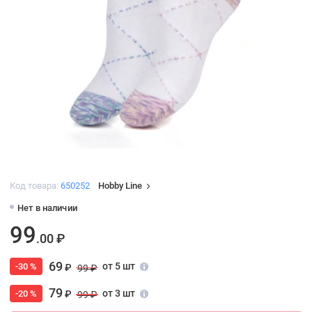
Код товара:
650252
Hobby Line
Нет в наличии
99
.00 ₽
69
от 5 шт
-30 %
₽
99 ₽
79
от 3 шт
-20 %
₽
99 ₽